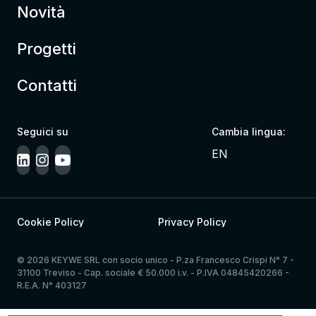
Novità
Progetti
Contatti
Seguici su
Cambia lingua:
EN
Cookie Policy
Privacy Policy
© 2026 KEYWE SRL con socio unico - P.za Francesco Crispi N° 7 -
31100 Treviso - Cap. sociale € 50.000 i.v. - P.IVA 04845420266 -
R.E.A. N° 403127