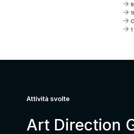
9
1
C
1
Attività svolte
Art Direction
G