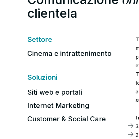
clientela
Settore
T
m
Cinema e intrattenimento
p
e
T
Soluzioni
t
Siti web e portali
a
s
Internet Marketing
I
Customer & Social Care
3
2